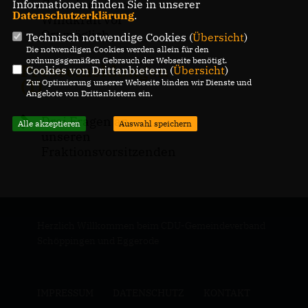
Gemeinde durch
Informationen finden Sie in unserer
Datenschutzerklärung
.
Windkraft vor
Ort möglich
Technisch notwendige Cookies (
Übersicht
)
Die notwendigen Cookies werden allein für den
ordnungsgemäßen Gebrauch der Webseite benötigt.
Pressemeldungen
Cookies von Drittanbietern (
Übersicht
)
(1)
Zur Optimierung unserer Webseite binden wir Dienste und
Angebote von Drittanbietern ein.
Drei Fragen an
Alle akzeptieren
Auswahl speichern
unseren
Fraktionsvorsitzenden
Herzlich Willkommen beim CDU-Gemeindeverband
Schöppingen und Eggerode
IMPRESSUM
DATENSCHUTZ
KONTAKT