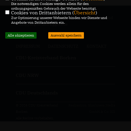
Die notwendigen Cookies werden allein für den
ordnungsgemäßen Gebrauch der Webseite benötigt.
Cookies von Drittanbietern (
Übersicht
)
Herzlich Willkommen beim CDU-Gemeindeverband
Zur Optimierung unserer Webseite binden wir Dienste und
Angebote von Drittanbietern ein.
Schöppingen und Eggerode
Alle akzeptieren
Auswahl speichern
IMPRESSUM
DATENSCHUTZ
KONTAKT
CDU-Kreisverband Borken
CDU NRW
CDU Deutschlands
© 2026 CDU Kreisverband
Realisation: Sharkness Media
Borken
GmbH & Co. KG
Alle Rechte vorbehalten.