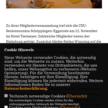
Zu ihrer Mitgliederversammlung traf sich die CDU-
Seniorenunion Schöppingen-Eggerode am 12. November
im Hotel Tietmeyer. Zahlreiche Mitglieder waren der
Einladung gefolgt. Zunächst blickte Stefan Wüpping auf die
Veranstaltungen der Seniorenunion in der Gemeinde und
Cookie Hinweis
im Kreis Borken in den letzten Monaten zurück.
Diese Webseite verwendet Cookies, die notwendig
Anschließend berichtete der Fraktionsvorsitzende Holger
sind, um die Webseite zu nutzen. Weiterhin
Benölken aus dem aktuellen politischen Geschehen im
verwenden wir Dienste von Drittanbietern, die uns
Gemeinderat. Angeregt ausgetauscht wurde sich über die
helfen, unser Webangebot zu verbessern (Website-
Optmierung). Für die Verwendung bestimmter
Themen rund um die Situation einer Postfiliale in
Dienste, benötigen wir Ihre Einwilligung. Ihre
Schöppingen und die Kommunalwahl im September 2025.
Einwilligung können Sie jederzeit widerrufen. Weitere
Informationen finden Sie in unserer
Datenschutzerklärung
.
Im Mittelpunkt der Tagesordnung stand die Vorstellung des
CDU-Bürgermeisterkandidaten für die Kommunalwahl im
Technisch notwendige Cookies (
Übersicht
)
September 2025. Ralf Marpert präsentierte sich und die
Die notwendigen Cookies werden allein für den
ordnungsgemäßen Gebrauch der Webseite benötigt.
Beweggründe für seine Kandidatur. Er umriss nicht nur die
Cookies von Drittanbietern (
Übersicht
)