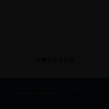
Herzlich Willkommen beim CDU-Gemeindeverband
Schöppingen und Eggerode