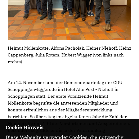
Helmut Möllenkotte, Alfons Pacholak, Heiner Niehoff, Heinz
Cappenberg, Julia Roters, Hubert Wigger (von links nach
rechts)
Am 14. November fand der Gemeindeparteitag der CDU
Schöppingen-Eggerode im Hotel Alte Post - Niehoff in
Schöppingen statt. Der erste Vorsitzende Helmut
Möllenkotte begrüßte die anwesenden Mitglieder und
konnte erfreuliches aus der Mitgliederentwicklung
berichten. So überstieg im abgelaufenen Jahr die Zahl der
Neueintritte die Zahl der Verstorbenen und Ausgetretenen.
Cookie Hinweis
Besonders begrüßte er die in der Versammlung
Diese Webseite verwendet Cookies, die notwendig
anwesenden Dirk und Susanne Backhaus, die ihr