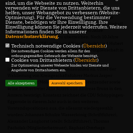
sind, um die Webseite zu nutzen. Weiterhin
Neumitgliederpaket in Empfang nehmen konnten.
verwenden wir Dienste von Drittanbietern, die uns
helfen, unser Webangebot zu verbessern (Website-
Optmierung). Für die Verwendung bestimmter
Anschließend konnte Helmut Möllenkotte langjährige
Dienste, benötigen wir Ihre Einwilligung. Ihre
Mitglieder der CDU ehren. So freute er sich, Heiner Niehoff
Einwilligung können Sie jederzeit widerrufen. Weitere
und Heinz Cappenberg die Urkunde für 40 Jahre
Informationen finden Sie in unserer
Datenschutzerklärung
.
Mitgliedschaft in der CDU zu überreichen. Noch 10 Jahre
mehr Treue zur CDU zeichnen Alfons Pacholak und Hubert
Technisch notwendige Cookies (
Übersicht
)
Wigger aus, die ihre Urkunde für 50 Jahre Mitgliedschaft in
Die notwendigen Cookies werden allein für den
ordnungsgemäßen Gebrauch der Webseite benötigt.
Empfang nahmen.
Cookies von Drittanbietern (
Übersicht
)
Zur Optimierung unserer Webseite binden wir Dienste und
In diesem Jahr standen Vorstandswahlen an. Unter der
Angebote von Drittanbietern ein.
Wahlleitung von Kreisgeschäftsführer Markus Jasper
wurden Helmut Möllenkotte als erster Vorsitzender sowie
Alle akzeptieren
Auswahl speichern
seine Stellvertreter Julia Roters und Andreas Bruns in den
Ämtern bestätigt. Konstanz zeichnet die CDU Schöppingen-
Eggerode in diesem Jahr auch in den weiteren
Vorstandspositionen aus, die allesamt wiedergewählt
wurden: Johannes Schulze Wasserkönig (Schriftführer),
Alexander Langhorst (stellv. Schriftführer), Thomas
Pacholak (Mitgliederbetreuer), Raphael Overhage