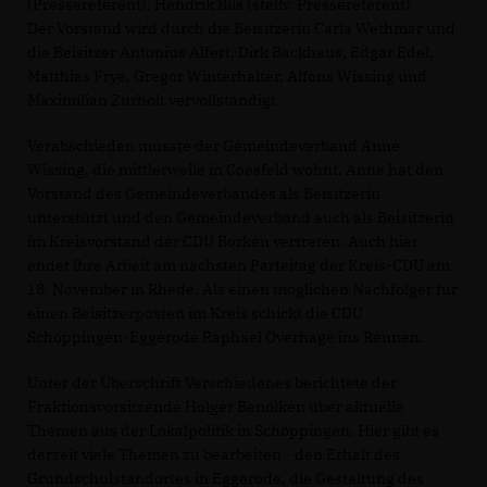
(Pressereferent), Hendrik Bils (stellv. Pressereferent)
Der Vorstand wird durch die Beisitzerin Carla Wethmar und
die Beisitzer Antonius Alfert, Dirk Backhaus, Edgar Edel,
Matthias Frye, Gregor Winterhalter, Alfons Wissing und
Maximilian Zurholt vervollständigt.
Verabschieden musste der Gemeindeverband Anne
Wissing, die mittlerweile in Coesfeld wohnt. Anne hat den
Vorstand des Gemeindeverbandes als Beisitzerin
unterstützt und den Gemeindeverband auch als Beisitzerin
im Kreisvorstand der CDU Borken vertreten. Auch hier
endet ihre Arbeit am nächsten Parteitag der Kreis-CDU am
18. November in Rhede. Als einen möglichen Nachfolger für
einen Beisitzerposten im Kreis schickt die CDU
Schöppingen-Eggerode Raphael Overhage ins Rennen.
Unter der Überschrift Verschiedenes berichtete der
Fraktionsvorsitzende Holger Benölken über aktuelle
Themen aus der Lokalpolitik in Schöppingen. Hier gibt es
derzeit viele Themen zu bearbeiten - den Erhalt des
Grundschulstandortes in Eggerode, die Gestaltung des