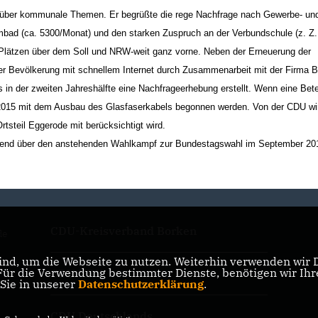
f über kommunale Themen. Er begrüßte die rege Nachfrage nach Gewerbe- un
d (ca. 5300/Monat) und den starken Zuspruch an der Verbundschule (z. Z.
 Plätzen über dem Soll und NRW-weit ganz vorne. Neben der Erneuerung der
 der Bevölkerung mit schnellem Internet durch Zusammenarbeit mit der Firma
s in der zweiten Jahreshälfte eine Nachfrageerhebung erstellt. Wenn eine Bete
 2015 mit dem Ausbau des Glasfaserkabels begonnen werden. Von der CDU wi
Ortsteil Eggerode mit berücksichtigt wird.
ießend über den anstehenden Wahlkampf zur Bundestagswahl im September 20
CDU-Kreisverband Borken
de
nd, um die Webseite zu nutzen. Weiterhin verwenden wir Di
r die Verwendung bestimmter Dienste, benötigen wir Ihre 
CDU NRW
 Sie in unserer
Datenschutzerklärung
.
CDU Deutschlands