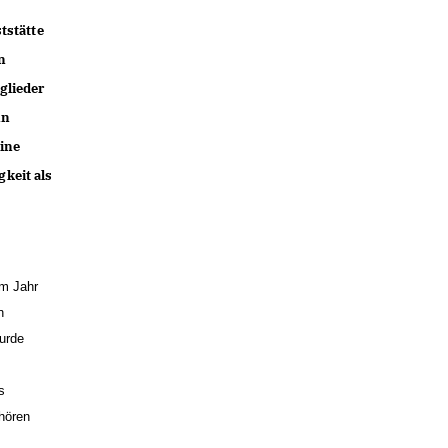
tstätte
n
glieder
nn
eine
keit als
em Jahr
n
wurde
)
s
ehören