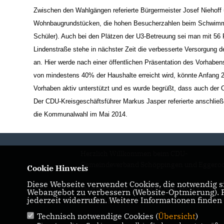
Zwischen den Wahlgängen referierte Bürgermeister Josef Niehof
Wohnbaugrundstücken, die hohen Besucherzahlen beim Schwimmba
Schüler). Auch bei den Plätzen der U3-Betreuung sei man mit 56
Lindenstraße stehe in nächster Zeit die verbesserte Versorgung
an. Hier werde nach einer öffentlichen Präsentation des Vorhaben
von mindestens 40% der Haushalte erreicht wird, könnte Anfang
Vorhaben aktiv unterstützt und es wurde begrüßt, dass auch der 
Der CDU-Kreisgeschäftsführer Markus Jasper referierte anschl
die Kommunalwahl im Mai 2014.
Herzlich Willkommen beim CDU-
Gemeindeverband Schöppingen und Eggero
Cookie Hinweis
Diese Webseite verwendet Cookies, die notwendig si
IMPRESSUM
DATENSCHUTZ
Webangebot zu verbessern (Website-Optmierung). Fü
jederzeit widerrufen. Weitere Informationen finden
KONTAKT
Technisch notwendige Cookies (
Übersicht
)