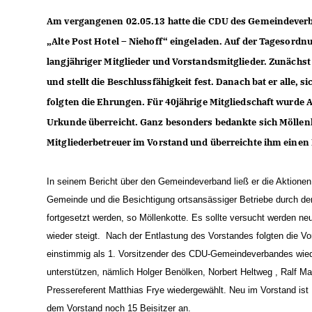
Am vergangenen 02.05.13 hatte die CDU des Gemeindeverb
Alte Post Hotel – Niehoff“ eingeladen. Auf der Tagesord
langjähriger Mitglieder und Vorstandsmitglieder. Zunächst
und stellt die Beschlussfähigkeit fest. Danach bat er alle
folgten die Ehrungen. Für 40jährige Mitgliedschaft wurde 
Urkunde überreicht. Ganz besonders bedankte sich Möllenko
Mitgliederbetreuer im Vorstand und überreichte ihm eine
In seinem Bericht über den Gemeindeverband ließ er die Aktione
Gemeinde und die Besichtigung ortsansässiger Betriebe durch den
fortgesetzt werden, so Möllenkotte. Es sollte versucht werden neu
wieder steigt. Nach der Entlastung des Vorstandes folgten die V
einstimmig als 1. Vorsitzender des CDU-Gemeindeverbandes wiederge
unterstützen, nämlich Holger Benölken, Norbert Heltweg , Ralf Mar
Pressereferent Matthias Frye wiedergewählt. Neu im Vorstand ist H
dem Vorstand noch 15 Beisitzer an.