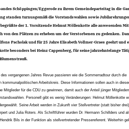
andes Schöppingen/Eggerode zu ihrem Gemeindeparteitag in die Gas
nung standen turnusgemäß die Vorstandswahlen sowie Jubilarehrunge
 begrüßte der 1. Vorsitzende Helmut Möllenkotte alle anwesenden Mit
, sich von den Plätzen zu erheben um der Verstorbenen zu gedenken. Da
Alfons Pacholak und für 25 Jahre Elisabeth Vollmer-Graes geehrt und 
tte besonders bei Heinz Cappenberg, für seine jahrzehntelange Tätig
n Blumenstrauß.
n des vergangenen Jahres Revue passieren wie die Sommerradtour durch die
 kommunalpolitischen Arbeitskreis. Diese Informationen sollen auch in dies
e Mitglieder für die CDU zu gewinnen, damit auch der Anteil jünger Mitglieder
orstandswahlen. Personell gibt es wenig Veränderungen: Helmut Möllenkotte 
wählt. Seine Arbeit werden in Zukunft vier Stellvertreter (statt bisher drei
pert und Julia Roters. Als Schriftführer wurden Dr. Hermann Schillders und al
endrik Bils in der Funktion als stellvertretender Pressereferent. Weiterhin g