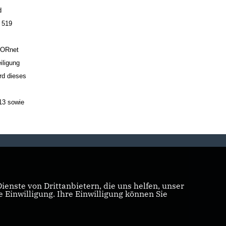
d
 519
 BORnet
iligung
rd dieses
13 sowie
enste von Drittanbietern, die uns helfen, unser
Einwilligung. Ihre Einwilligung können Sie